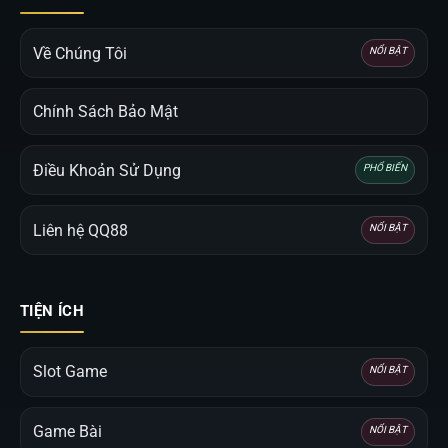
Về Chúng Tôi
NỔI BẬT
Chính Sách Bảo Mật
Điều Khoản Sử Dụng
PHỔ BIẾN
Liên hệ QQ88
NỔI BẬT
TIỆN ÍCH
Slot Game
NỔI BẬT
Game Bài
NỔI BẬT