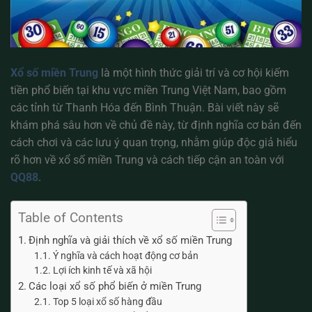
Xổ số miền Trung
là một hình thức giải trí và cơ hội kiếm
tiền phổ biến tại khu vực miền Trung Việt Nam, bao gồm
các tỉnh từ Thanh Hóa đến Bình Thuận. Bài viết này sẽ
khám phá sâu hơn về chủ đề này, từ định nghĩa cơ bản đến
cách chơi và các lưu ý quan trọng, nhằm giúp độc giả hiểu
rõ hơn về xổ số miền Trung và cách tiếp cận an toàn với
QQ88
.
Table of Contents
Định nghĩa và giải thích về xổ số miền Trung
Ý nghĩa và cách hoạt động cơ bản
Lợi ích kinh tế và xã hội
Các loại xổ số phổ biến ở miền Trung
Top 5 loại xổ số hàng đầu