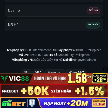
Casino
NỔI BẬT
Nổ Hũ
PHỔ BIẾN
Tên pháp lý:
QQ88 Entertainment Ltd.
Giấy phép:
PAGCOR – Philippines
Mã DN:
00988-INT-QQ
Trụ sở:
Makati City, Philippines
Văn phòng VN:
Quận Cầu Giấy, Hà Nội
Đại diện:
Nguyễn Văn An
SSL
VISA
Mastercard
Hỗ trợ 24/7
©
QQ88 Entertainment Ltd. All rights reserved. |
Điều khoản
·
Bảo
mật
↑