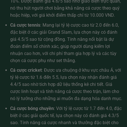
10%. Được đánh giá 4.6/5 sao nhờ giao diện trực quan,
nó thu hút người chơi bằng khả năng cá cược theo quý
hoặc hiệp, với giá khởi điểm thấp chỉ từ 10.000 VND.
Cá cược tennis
: Mang lại tỷ lệ cược cao từ 2.0 đến 6.0,
đặc biệt ở các giải Grand Slam, lựa chọn này có đánh
giá 4.5/5 sao từ cộng đồng. Tính năng nổi bật là dự
đoán điểm số chính xác, giúp người dùng kiếm lợi
nhuận cao hơn, với chi phí tham gia hợp lý và các tùy
chọn cá cược phụ như set thắng.
Cá cược cricket
: Được ưa chuộng ở khu vực châu Á, với
tỷ lệ cược từ 1.6 đến 5.5, lựa chọn này nhận đánh giá
4.4/5 sao nhờ tích hợp dữ liệu thống kê chi tiết. Giá
cược linh hoạt và tính năng cá cược theo trận, làm cho
nó lý tưởng cho những ai muốn đa dạng hóa danh mục.
Cá cược bóng chuyền
: Với tỷ lệ cược từ 1.7 đến 4.0, đặc
biệt ở các giải quốc tế, lựa chọn này có đánh giá 4.3/5
sao. Tính năng cá cược nhanh và thưởng đặc biệt cho