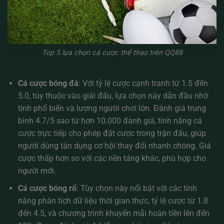
Top 5 lựa chọn cá cược thể thao trên QQ88
Cá cược bóng đá
: Với tỷ lệ cược cạnh tranh từ 1.5 đến
5.0, tùy thuộc vào giải đấu, lựa chọn này dẫn đầu nhờ
tính phổ biến và lượng người chơi lớn. Đánh giá trung
bình 4.7/5 sao từ hơn 10.000 đánh giá, tính năng cá
cược trực tiếp cho phép đặt cược trong trận đấu, giúp
người dùng tận dụng cơ hội thay đổi nhanh chóng. Giá
cược thấp hơn so với các nền tảng khác, phù hợp cho
người mới.
Cá cược bóng rổ
: Tùy chọn này nổi bật với các tính
năng phân tích dữ liệu thời gian thực, tỷ lệ cược từ 1.8
đến 4.5, và chương trình khuyến mãi hoàn tiền lên đến