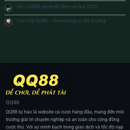
nhất
Hi-Lo QQ88 game đỏ đen cực hot 2025
không
bị
chặn
Coin Flip QQ88 – Game tung xu đổi thưởng
hôm
nay
QQ88
QQ88 tự hào là website cá cược hàng đầu, mang đến môi
trường giải trí chuyên nghiệp và an toàn cho cộng đồng
cược thủ. Với sự minh bạch trong giao dịch và tốc độ nạp