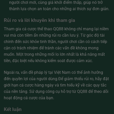
người chơi mới, cùng giá khởi điểm thấp, giúp nó trở
thành lựa chọn an toàn cho những ai thích sự đơn giản.
Rủi ro và lời khuyên khi tham gia
Tham gia cá cược thể thao QQ88 không chỉ mang lại niềm
vui mà còn tiềm ẩn những rủi ro cần lưu ý. Từ góc độ tài
chính đến sức khỏe tinh thần, người chơi cần có cách tiếp
cận có trách nhiệm để tránh các vấn đề không mong
muốn. Một trong những mối lo lớn nhất là khả năng mất
tiền, đặc biệt nếu không kiểm soát được cảm xúc.
Ngoài ra, vấn đề pháp lý tại Việt Nam có thể ảnh hưởng
đến quyền lợi của người dùng.Để giảm thiểu rủi ro, hãy đặt
giới hạn cá cược hàng ngày và tìm hiểu kỹ về các quy tắc
của nền tảng. Sử dụng công cụ hỗ trợ từ QQ88 để theo dõi
hoạt động cá cược của bạn.
Kết luận